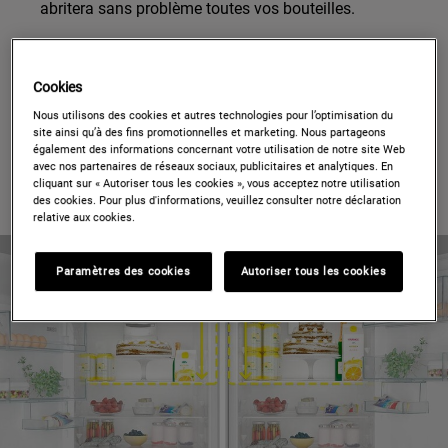
abritera sans problème toutes vos bouteilles.
Surgelés
– Choisissez un congélateur Low Frost ou
Frost Free afin que vous ne perdiez pas de temps à
Cookies
dégivrer.
Nous utilisons des cookies et autres technologies pour l’optimisation du
#EASYTIP:
Utilisez des étagères ajustables pour tirer
site ainsi qu’à des fins promotionnelles et marketing. Nous partageons
également des informations concernant votre utilisation de notre site Web
le meilleur parti de votre espace et accueillir tous les
avec nos partenaires de réseaux sociaux, publicitaires et analytiques. En
types d'aliments.
cliquant sur « Autoriser tous les cookies », vous acceptez notre utilisation
des cookies. Pour plus d'informations, veuillez consulter notre déclaration
relative aux cookies.
Paramètres des cookies
Autoriser tous les cookies